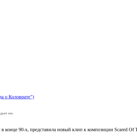
да о Коловрате")
дует это.
 в конце 90-х, представила новый клип к композиции Scared Of 