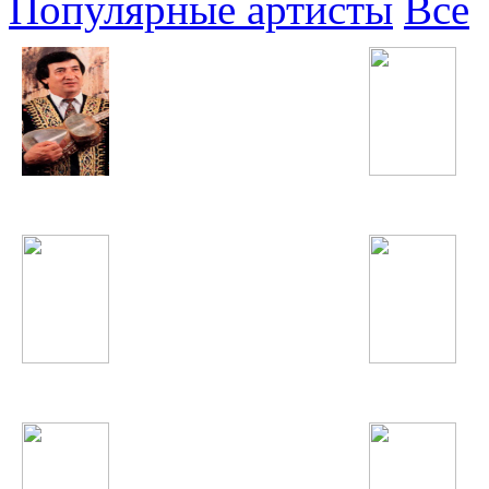
Популярные артисты
Все
Джурабек Муродов
Justin Bieber
Бахром Гафури
Тахмина Ниязова