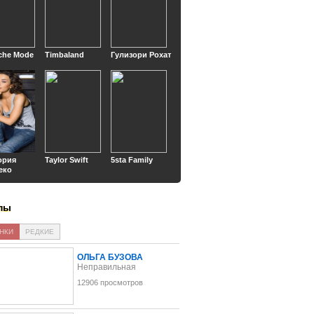
che Mode
Timbaland
Гулизори Рохат
ория
Taylor Swift
5sta Family
еко
пы
НКИ
РЕДКИЕ
ОЛЬГА БУЗОВА
Неправильная
12906 просмотров