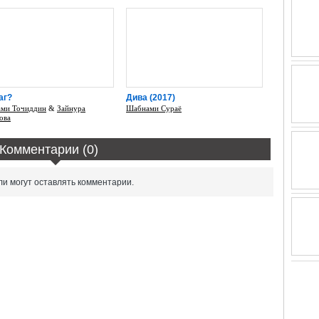
аг?
Дива (2017)
ми Точиддин
&
Зайнура
Шабнами Сураё
ова
Комментарии (0)
и могут оставлять комментарии.