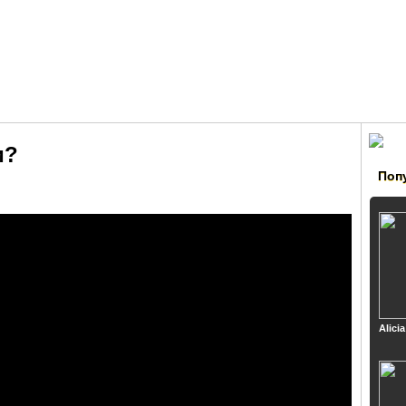
и?
Поп
Alici