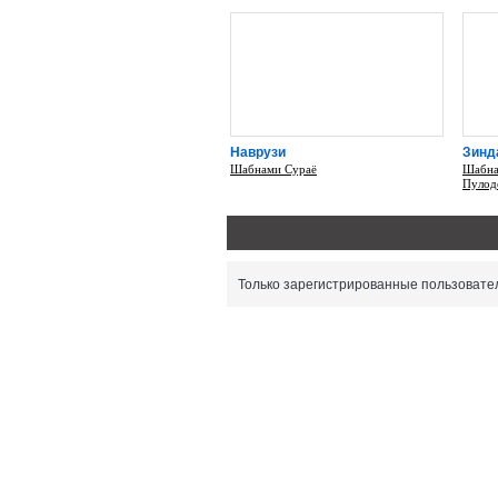
Наврузи
Зинд
Шабнами Сураё
Шабна
Пулод
Только зарегистрированные пользовател