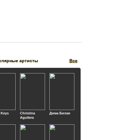
улярные артисты
Все
a Keys
Christina
Дима Билан
Aguilera