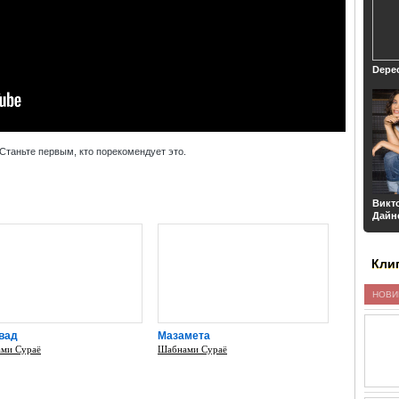
Depe
Станьте первым, кто порекомендует это.
Викт
Дайн
Кли
НОВИ
вад
Мазамета
ми Сураё
Шабнами Сураё