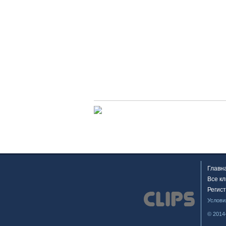
Главн
Все к
Регис
Услови
© 2014