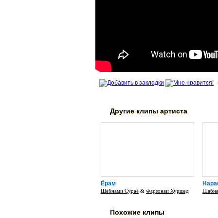
Другие клипы артиста
Ёрам
Нара
Шабнами Сураё
&
Фарзонаи Хуршед
Шабна
Похожие клипы