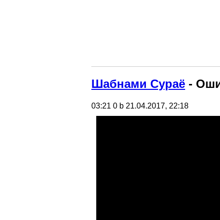
Шабнами Сураё
- Ош
03:21
0 b
21.04.2017, 22:18