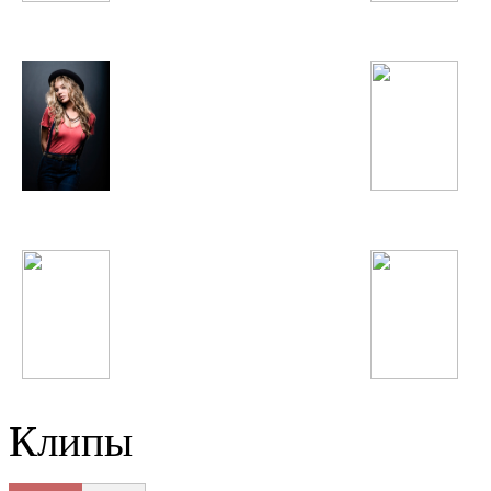
Сурайё Косимова
Дамирбек Олимов
Fergie
Gokhan Tepe
Swedish House Mafia
Madonna
Клипы