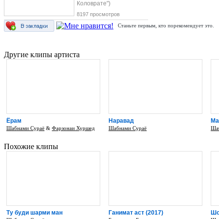
Коловрате")
8197 просмотров
Станьте первым, кто порекомендует это.
Другие клипы артиста
Ёрам
Наравад
Ма
Шабнами Сураё
&
Фарзонаи Хуршед
Шабнами Сураё
Ша
Похожие клипы
Ту буди шарми ман
Ганимат аст (2017)
Шо