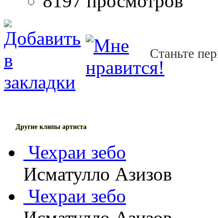
8197 просмотров
Станьте пер
Другие клипы артиста
Чехраи зебо
Исматулло Азизов
Чехраи зебо
Исматулло Азизов