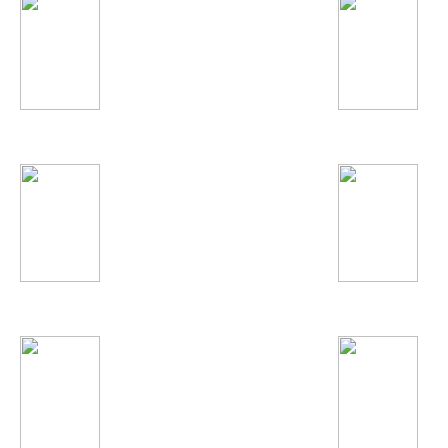
Манижа Давлатова
Ситораи Азими
Валичон Азизов
Парвиз Назаров