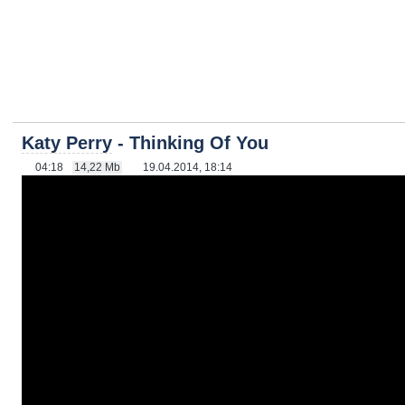
Katy Perry
- Thinking Of You
04:18
14,22 Mb
19.04.2014, 18:14