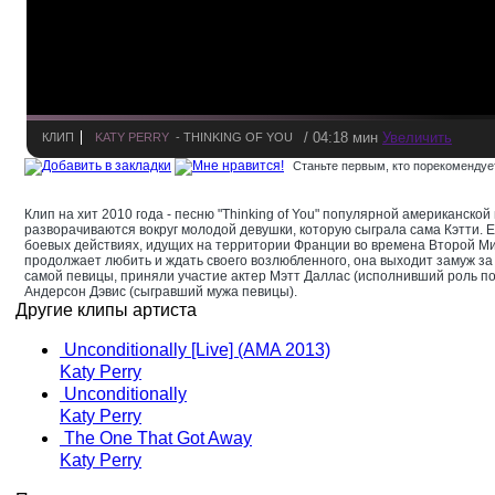
/ 04:18 мин
Увеличить
КЛИП
KATY PERRY
- THINKING OF YOU
Станьте первым, кто порекомендует
Клип на хит 2010 года - песню "Thinking of You" популярной американской
разворачиваются вокруг молодой девушки, которую сыграла сама Кэтти. Е
боевых действиях, идущих на территории Франции во времена Второй М
продолжает любить и ждать своего возлюбленного, она выходит замуж за 
самой певицы, приняли участие актер Мэтт Даллас (исполнивший роль по
Андерсон Дэвис (сыгравший мужа певицы).
Другие клипы артиста
Unconditionally [Live] (AMA 2013)
Katy Perry
Unconditionally
Katy Perry
The One That Got Away
Katy Perry