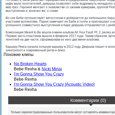
кафе мало посетителей, девушка позволяет себе вздремнуть ненадолго за
мир грез. Героиня мечтает о знакомстве со своими кумирами, группой Flor
выступлении и, конечно же, о славе.
Во сне Биби путешествует автостопом и добирается до небольшого бара, 
участники коллектива. Парни замечают ее Биби в толпе и приглашают к 
успешного совместного выступления в баре девушка отправляется с реб
Композиция Meant to Be вошла в мини-альбом All Your Fault: Pt. 2, релиз к
Первая часть пластинки вышла в феврале 2017 года. Таким образом, ар
лонгплей на две части, сформировав из него два мини-альбома.
Карьеру Рекса начала сольную карьеру в 2012 году. Девушка пишет и исп
электропоп и современный ритм-н-блюз.
Похожие клипы
No Broken Hearts
Bebe Rexha &
Nicki Minaj
I'm Gonna Show You Crazy
Bebe Rexha
I'm Gonna Show You Crazy [Acoustic Video]
Bebe Rexha
Комментарии (0)
Только зарегистрированные пользователи могут оставлять комментар