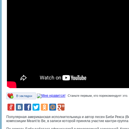
Станьте первым, кто порекомендует это.
Популярная американская исполнительница и автор песен Биби Рекса (B
композиции Meant to Be, в записи которой приняла участие кантри-группа F
По сюжету, Биби работает официанткой в придорожной закусочной. Когда 