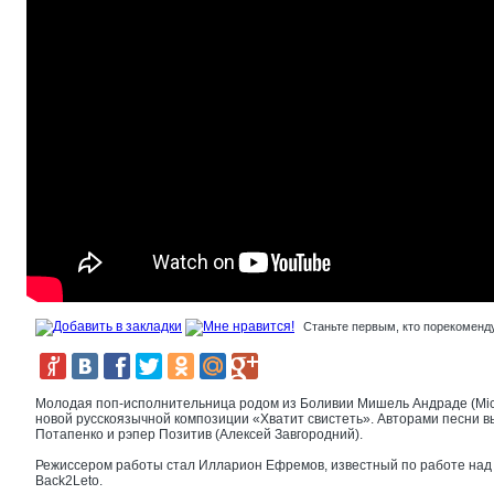
Станьте первым, кто порекоменду
Молодая поп-исполнительница родом из Боливии Мишель Андраде (Mich
новой русскоязычной композиции «Хватит свистеть». Авторами песни 
Потапенко и рэпер Позитив (Алексей Завгородний).
Режиссером работы стал Илларион Ефремов, известный по работе над
Back2Leto.