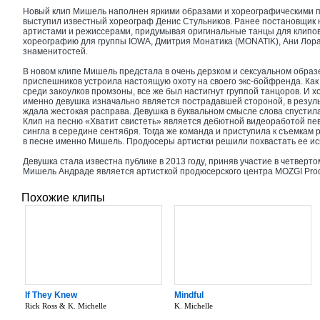
Новый клип Мишель наполнен яркими образами и хореографическими п
выступил известный хореограф Денис Стульников. Ранее постановщик 
артистами и режиссерами, придумывая оригинальные танцы для клипов.
хореографию для группы IOWA, Дмитрия Монатика (MONATIK), Ани Лорак
знаменитостей.
В новом клипе Мишель предстала в очень дерзком и сексуальном образе
приспешников устроила настоящую охоту на своего экс-бойфренда. Как
среди закоулков промзоны, все же был настигнут группой танцоров. И х
именно девушка изначально является пострадавшей стороной, в резуль
ждала жестокая расправа. Девушка в буквальном смысле слова спустила
Клип на песню «Хватит свистеть» является дебютной видеоработой пе
сингла в середине сентября. Тогда же команда и приступила к съемкам 
в песне именно Мишель. Продюсеры артистки решили похвастать ее ис
Девушка стала известна публике в 2013 году, приняв участие в четверто
Мишель Андраде является артисткой продюсерского центра MOZGI Prod
Похожие клипы
If They Knew
Mindful
Rick Ross & K. Michelle
K. Michelle