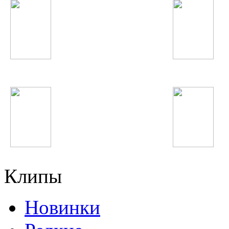
Noize MC
Дамирбек Олимов
Britney Spears
Потап и Настя
Клипы
Новинки