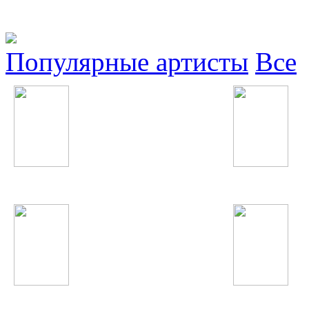
Популярные артисты
Все
Avril Lavigne
Сати Казанова
А'Студио
Gokhan Tepe