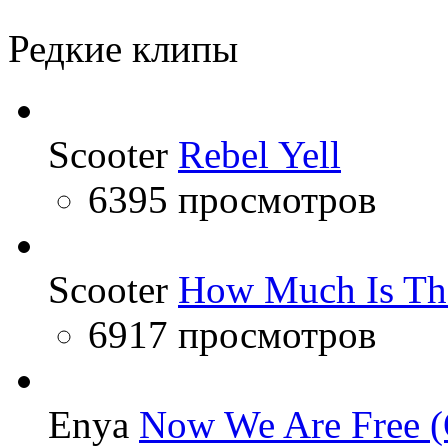
Зайнура Пулодова
Slim
Редкие клипы
Scooter
Rebel Yell
6395 просмотров
Scooter
How Much Is Th
6917 просмотров
Enya
Now We Are Free (