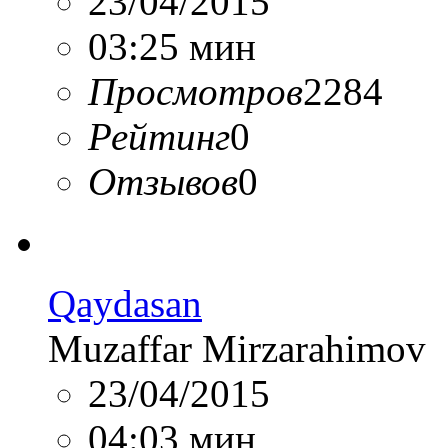
23/04/2015
03:25 мин
Просмотров
2284
Рейтинг
0
Отзывов
0
Qaydasan
Muzaffar Mirzarahimov
23/04/2015
04:03 мин