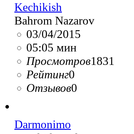
Kechikish
Bahrom Nazarov
03/04/2015
05:05 мин
Просмотров
1831
Рейтинг
0
Отзывов
0
Darmonimo