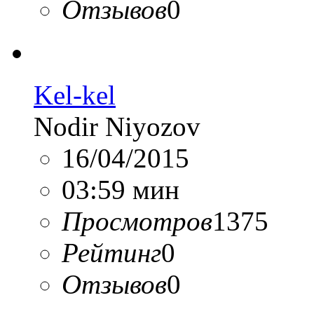
Отзывов
0
Kel-kel
Nodir Niyozov
16/04/2015
03:59 мин
Просмотров
1375
Рейтинг
0
Отзывов
0