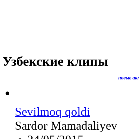
Узбекские клипы
новые
ак
Sevilmoq qoldi
Sardor Mamadaliyev