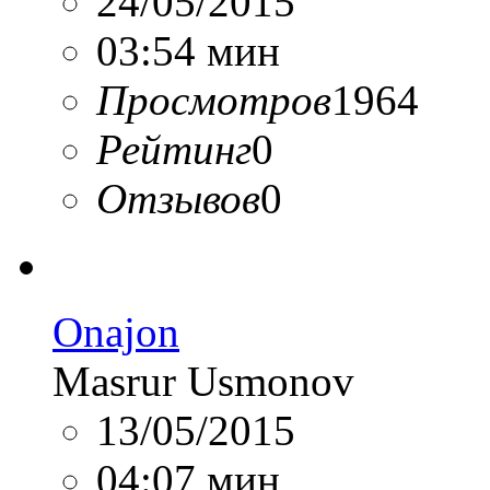
24/05/2015
03:54 мин
Просмотров
1964
Рейтинг
0
Отзывов
0
Onajon
Masrur Usmonov
13/05/2015
04:07 мин