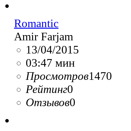
Romantic
Amir Farjam
13/04/2015
03:47 мин
Просмотров
1470
Рейтинг
0
Отзывов
0