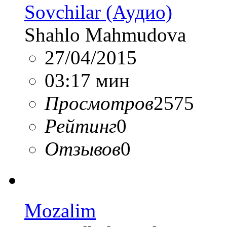
Sovchilar (Аудио)
Shahlo Mahmudova
27/04/2015
03:17 мин
Просмотров
2575
Рейтинг
0
Отзывов
0
Mozalim