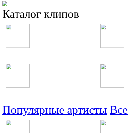
Каталог клипов
Таджикские
Русские
Узбекские
Восточные
Популярные артисты
Все