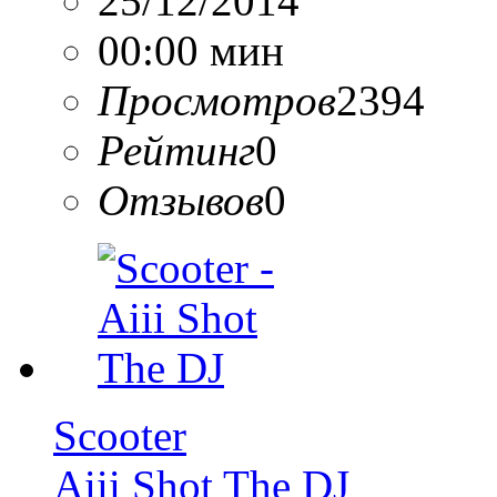
25/12/2014
00:00 мин
Просмотров
2394
Рейтинг
0
Отзывов
0
Scooter
Aiii Shot The DJ