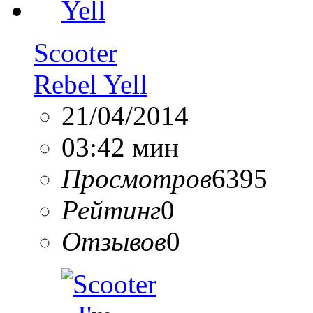
Scooter
Rebel Yell
21/04/2014
03:42 мин
Просмотров
6395
Рейтинг
0
Отзывов
0