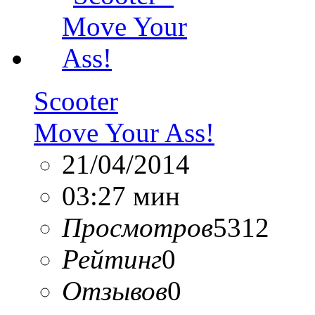
Scooter
Move Your Ass!
21/04/2014
03:27 мин
Просмотров
5312
Рейтинг
0
Отзывов
0