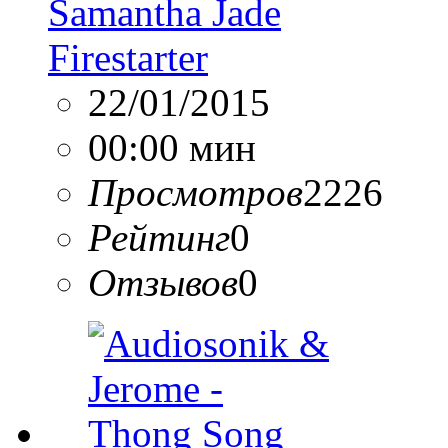
Samantha Jade
Firestarter
22/01/2015
00:00 мин
Просмотров
2226
Рейтинг
0
Отзывов
0