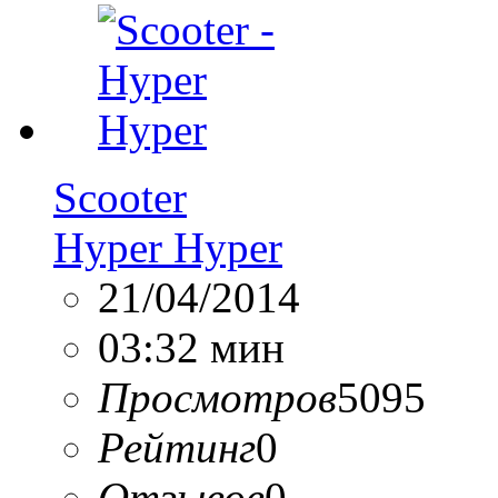
Scooter
Hyper Hyper
21/04/2014
03:32 мин
Просмотров
5095
Рейтинг
0
Отзывов
0