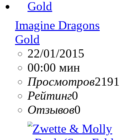
Imagine Dragons
Gold
22/01/2015
00:00 мин
Просмотров
2191
Рейтинг
0
Отзывов
0