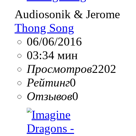
Audiosonik & Jerome
Thong Song
06/06/2016
03:34 мин
Просмотров
2202
Рейтинг
0
Отзывов
0