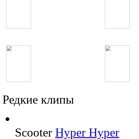
Хабиб Хакимов
Adele
Анисаи Азиз
Фаридуни Хуршед
Редкие клипы
Scooter
Hyper Hyper