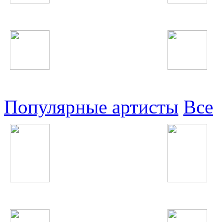
Таджикские
Русские
Узбекские
Восточные
Популярные артисты
Все
Tiesto
IOWA