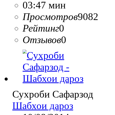
03:47 мин
Просмотров
9082
Рейтинг
0
Отзывов
0
Сухроби Сафарзод
Шабхои дароз