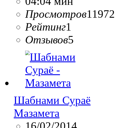
04:04 мин
Просмотров
11972
Рейтинг
1
Отзывов
5
Шабнами Сураё
Мазамета
16/02/2014