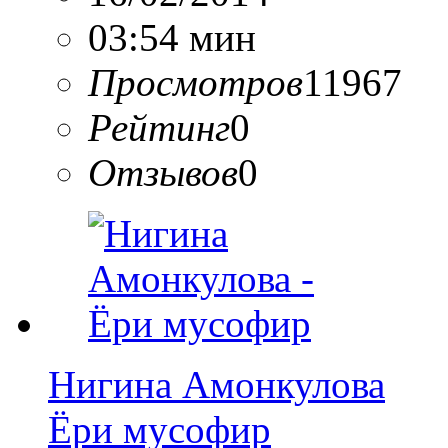
03:54 мин
Просмотров
11967
Рейтинг
0
Отзывов
0
Нигина Амонкулова
Ёри мусофир