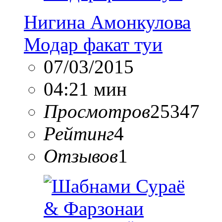
Нигина Амонкулова
Модар факат туи
07/03/2015
04:21 мин
Просмотров
25347
Рейтинг
4
Отзывов
1