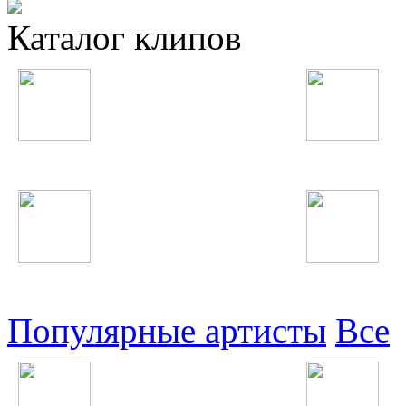
Каталог клипов
Таджикские
Русские
Узбекские
Восточные
Популярные артисты
Все