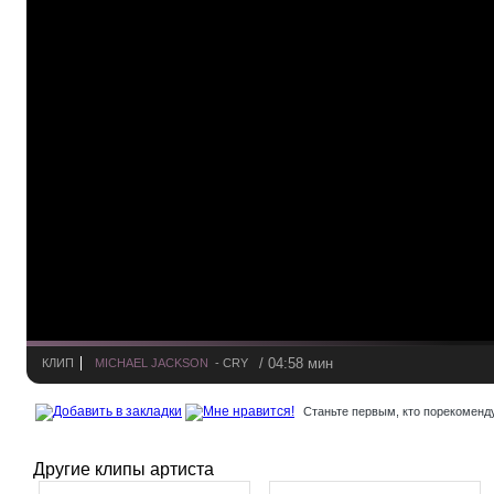
/ 04:58 мин
КЛИП
MICHAEL JACKSON
- CRY
Станьте первым, кто порекоменду
Другие клипы артиста