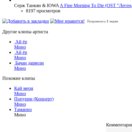
Серж Танкян & IOWA
A Fine Morning To Die (OST "Леген
8197 просмотров
Понравилось
1
людям
Другие клипы артиста
Ай ёр
Мино
Ай ёр
Мино
Бачаи дарвози
Мино
Похожие клипы
Кай меои
Мино
Попурри (Концерт)
Мино
Таманно
Мино
Комментарии