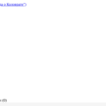
да о Коловрате")
 (0)