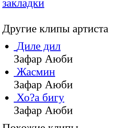
Другие клипы артиста
Диле дил
Зафар Аюби
Жасмин
Зафар Аюби
Хо?а бигу
Зафар Аюби
Похожие клипы