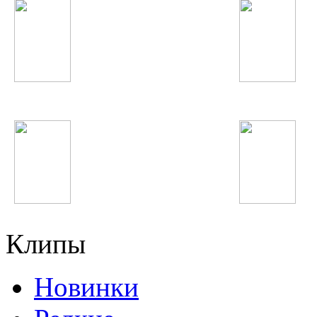
Парвиз Назаров
Фарангис
Феруза Жуманиёзова
Sami Yusuf
Клипы
Новинки