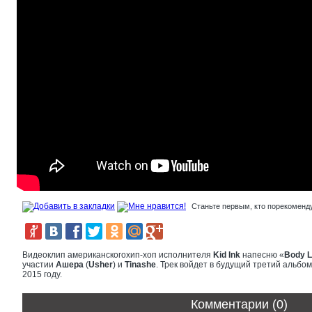
Станьте первым, кто порекоменду
Видеоклип американскогохип-хоп исполнителя
Kid
Ink
напесню «
Body
L
участии
Ашера
(
Usher
) и
Tinashe
. Трек войдет в будущий третий альбо
2015 году.
Комментарии (0)