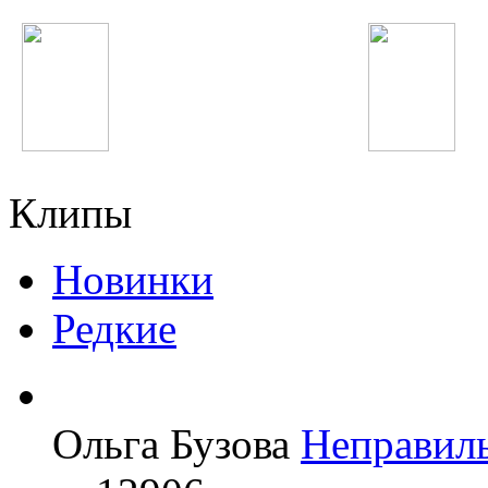
Феруза Жуманиёзова
Tinashe
Клипы
Новинки
Редкие
Ольга Бузова
Неправил