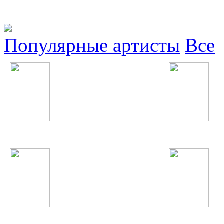
Популярные артисты
Все
Дамирбек Олимов
Ellie Goulding
Flo Rida
Britney Spears