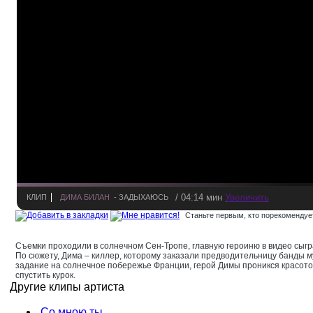
/ 04:14 мин
Увеличить
КЛИП
ДИМА БИЛАН
- ЗАДЫХАЮСЬ
Станьте первым, кто порекомендует
Съемки проходили в солнечном Сен-Тропе, главную героиню в видео сыг
По сюжету, Дима – киллер, которому заказали предводительницу банды м
задание на солнечное побережье Франции, герой Димы проникся красото
спустить курок.
Другие клипы артиста
Со мною ты