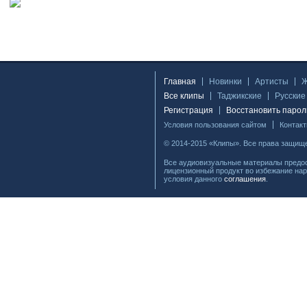
Главная
Новинки
Артисты
Все клипы
Таджикские
Русские
Регистрация
Восстановить парол
Условия пользования сайтом
Контак
© 2014-2015 «Клипы». Все права защищ
Все аудиовизуальные материалы предос
лицензионный продукт во избежание нар
условия данного
соглашения
.