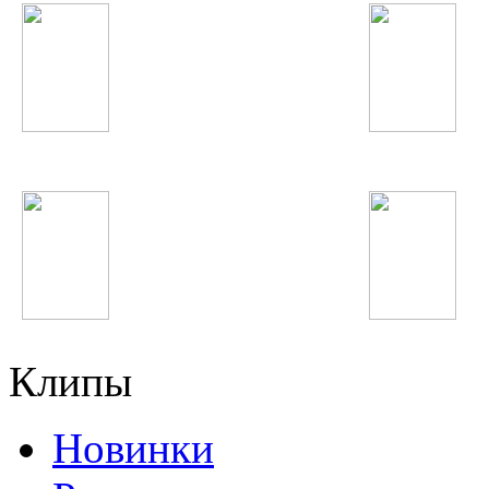
БигБэта
Ariana Grande
Шухрати Расул
Григорий Лепс
Клипы
Новинки