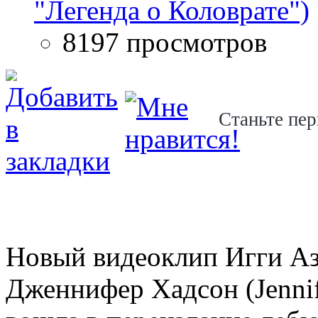
"Легенда о Коловрате")
8197 просмотров
Станьте пер
Новый видеоклип Игги Аза
Дженнифер Хадсон (Jennif