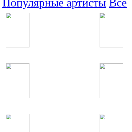
Популярные артисты
Все
Kylie Minogue
Анвар Ахмедов
Баха-84
Бунафша Раҷабова