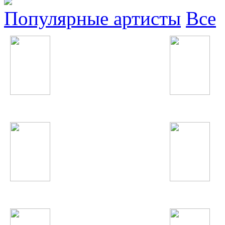
Популярные артисты
Все
30 Seconds To Mars
Полина Гагарина
Анастасия Волочкова
Тахмина Ниязова