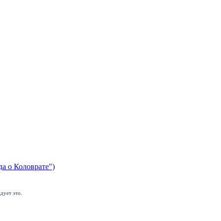
да о Коловрате")
дует это.