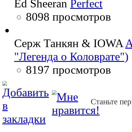
Ed Sheeran
Perfect
8098 просмотров
Серж Танкян & IOWA
A
"Легенда о Коловрате")
8197 просмотров
Станьте пер