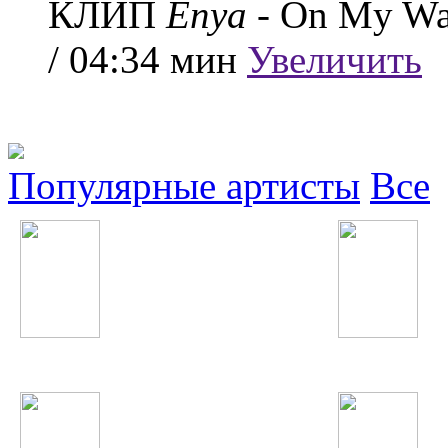
КЛИП
Enya
- On My W
/ 04:34 мин
Увеличить
Популярные артисты
Все
Юлия Савичева
ВИА Гра