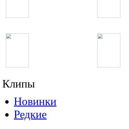
Жанна Фриске
Зулайхо Махмадшо
Ани Лорак
T.I.
Клипы
Новинки
Редкие