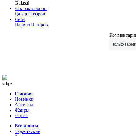
Gulasal
Чак чаки борон
Далер Назаров
Лети
Парвиз Назаров
Комментарии
Только зарег
Clips
Главная
Новинки
Артисты
Жанры
Чарты
Все клипы
Таджикские