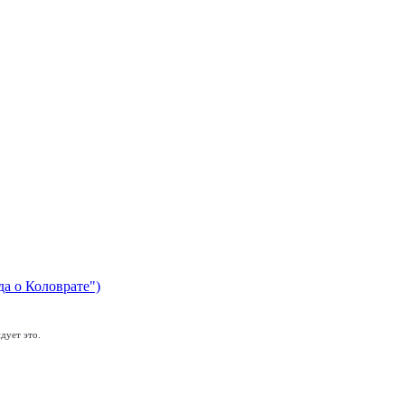
да о Коловрате")
дует это.