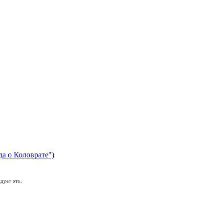
да о Коловрате")
дует это.