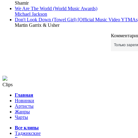
Shamir
We Are The World (World Music Awards)
Michael Jackson
Don't Look Down (Towel Girl) [Official Music Video YTMAs
Martin Garrix & Usher
Комментарии
Только зарег
Clips
Главная
Новинки
Артисты
Жанры
Чарты
Все клипы
Таджикские