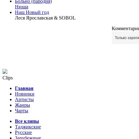
Больно (пародия)
Нюша
Наш Новый год
Леся Ярославская & SOBOL
Комментарии
Только зарег
Clips
Главная
Новинки
Артисты
Жанры
Чарты
Все клипы
Таджикские
Русские
Зарубежные