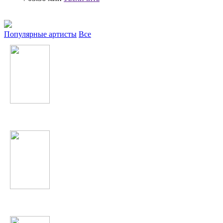
Популярные артисты
Все
Анисаи Азиз
Нюша