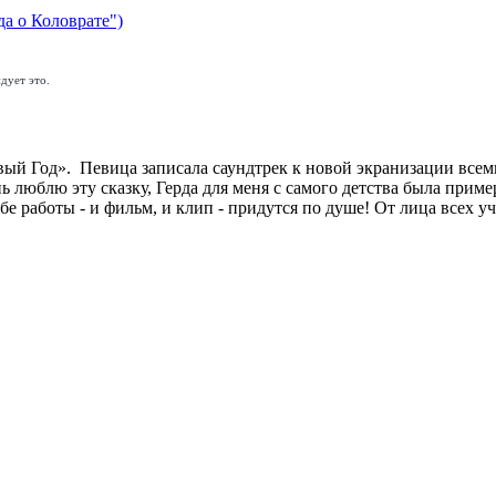
да о Коловрате")
дует это.
й Год». Певица записала саундтрек к новой экранизации всем
ь люблю эту сказку, Герда для меня с самого детства была прим
 работы - и фильм, и клип - придутся по душе! От лица всех уч