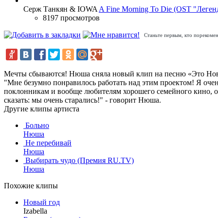
Серж Танкян & IOWA
A Fine Morning To Die (OST "Леген
8197 просмотров
Станьте первым, кто порекомен
Мечты сбываются! Нюша сняла новый клип на песню «Это Новы
"Мне безумно понравилось работать над этим проектом! Я очен
поклонникам и вообще любителям хорошего семейного кино, обе
сказать: мы очень старались!" - говорит Нюша.
Другие клипы артиста
Больно
Нюша
Не перебивай
Нюша
Выбирать чудо (Премия RU.TV)
Нюша
Похожие клипы
Новый год
Izabella