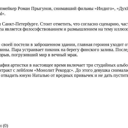
пмейкер Роман Прыгунов, снимавший фильмы «Индиго», «Духless
l».
 Санкт-Петербурге. Стоит отметить, что согласно сценарию, час
ипа является философствованием и размышлением на тему иллюз
 своей постели в заброшенном здании, главная героиня уходит о
чины. Пара устраивает пикник на берегу финского залива. Посл
зрыв, погрузивший мир в вечный мрак.
афия артистки в настоящее время включает три студийных альбо
онтракт с лейблом «Монолит Рекордс». До этого девушка снимал
отвадить юную Наталью от вредных привычек и не дать пуститьс
 (0)