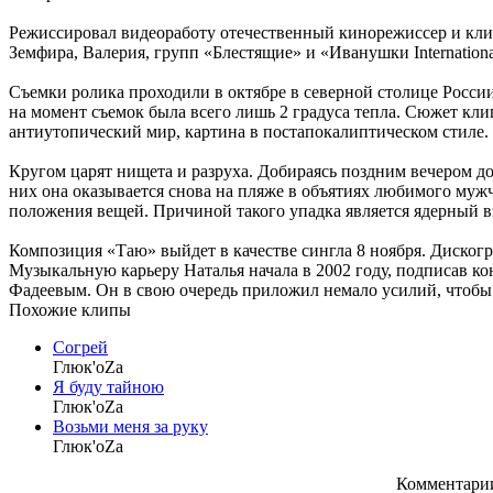
Режиссировал видеоработу отечественный кинорежиссер и кли
Земфира, Валерия, групп «Блестящие» и «Иванушки Internationa
Съемки ролика проходили в октябре в северной столице России
на момент съемок была всего лишь 2 градуса тепла. Сюжет кл
антиутопический мир, картина в постапокалиптическом стиле.
Кругом царят нищета и разруха. Добираясь поздним вечером до
них она оказывается снова на пляже в объятиях любимого муж
положения вещей. Причиной такого упадка является ядерный в
Композиция «Таю» выйдет в качестве сингла 8 ноября. Дискогр
Музыкальную карьеру Наталья начала в 2002 году, подписав к
Фадеевым. Он в свою очередь приложил немало усилий, чтобы 
Похожие клипы
Согрей
Глюк'oZa
Я буду тайною
Глюк'oZa
Возьми меня за руку
Глюк'oZa
Комментарии