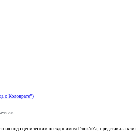
да о Коловрате")
дует это.
стная под сценическим псевдонимом Глюк'oZа, представила кли