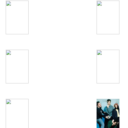
Нигора Холова
гр. Вазир
Robin Thicke
Артур Пирожков