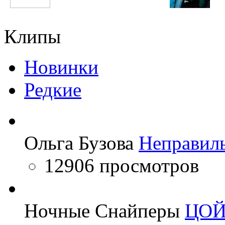
Сурайё Косимова
Guano Apes
Клипы
Новинки
Редкие
Ольга Бузова
Неправил
12906 просмотров
Ночные Снайперы
ЦО