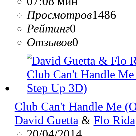
07:08 мин
Просмотров
1486
Рейтинг
0
Отзывов
0
Club Can't Handle Me (
David Guetta
&
Flo Rida
20/04/2014