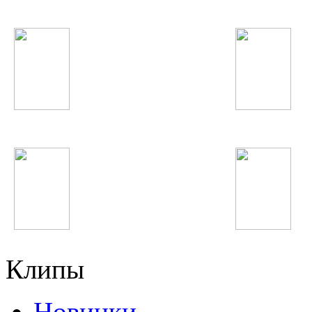
Jennifer Lopez
Charli XCX
Lady GaGa
Тимати
Елена Темникова
Дима Билан
Клипы
Новинки