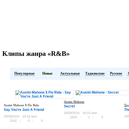
Клипы жанра «R&B»
Популярные
Новые
Актуальные
Таджикские
Русские
Austin Mahone
Austin Mahone $ Flo Rida
Tay
Secret
Say You're Just A Friend
Th
28/09/2014
04:03 мин
28/09/2014
03:16 мин
28/
1554
1
0
1542
0
0