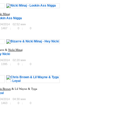
ki Minaj
okin Ass Nigga
04/2014
02:52 мин
1467
0
0
arre &
Nicki Minaj
y Nicki
04/2014
02:20 мин
1395
0
0
is Brown
& Lil Wayne & Tyga
yal
04/2014
04:30 мин
1463
0
0