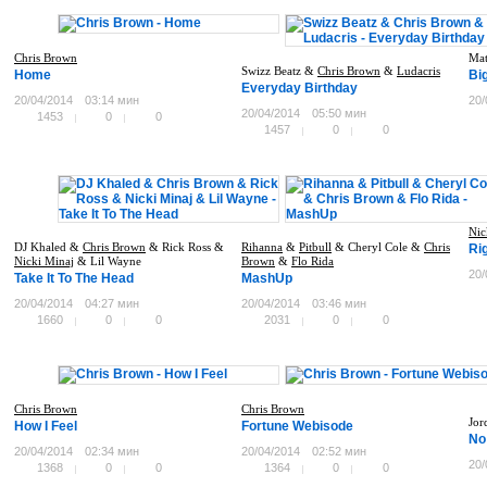
Chris Brown
Mat
Swizz Beatz &
Chris Brown
&
Ludacris
Home
Big
Everyday Birthday
20/04/2014
03:14 мин
20/
20/04/2014
05:50 мин
1453
0
0
1457
0
0
Nic
DJ Khaled &
Chris Brown
& Rick Ross &
Rihanna
&
Pitbull
& Cheryl Cole &
Chris
Ri
Nicki Minaj
& Lil Wayne
Brown
&
Flo Rida
20/
Take It To The Head
MashUp
20/04/2014
04:27 мин
20/04/2014
03:46 мин
1660
0
0
2031
0
0
Chris Brown
Chris Brown
Jor
How I Feel
Fortune Webisode
No
20/04/2014
02:34 мин
20/04/2014
02:52 мин
20/
1368
0
0
1364
0
0