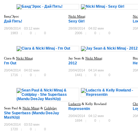
Банд'Эрос
Nicki Minaj
Nic
Дай Пять!
Sexy Girl
Lo
28/08/2014
03:12 мин
28/08/2014
04:02 мин
20/
1983
0
0
2006
0
0
Ciara &
Nicki Minaj
Jay Sean &
Nicki Minaj
Biz
I'm Out
2012
He
20/04/2014
04:02 мин
20/04/2014
04:14 мин
20/
1716
0
0
1441
0
0
Ludacris
& Kelly Rowland
Chr
Sean Paul &
Nicki Minaj
&
Coldplay
Representin
Lo
She Superbass (Mandu DeeJay
20/04/2014
04:12 мин
20/
MashUp)
1694
0
0
20/04/2014
03:53 мин
1720
0
0