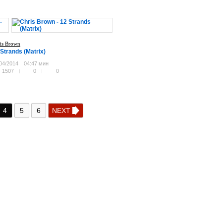
is Brown
 Strands (Matrix)
04/2014
04:47 мин
1507
0
0
4
5
6
NEXT