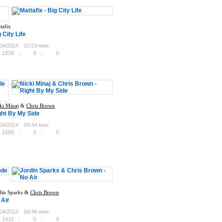
tafix
 City Life
04/2014
03:53 мин
1328
0
0
ki Minaj
&
Chris Brown
ght By My Side
04/2014
04:44 мин
1658
0
0
din Sparks &
Chris Brown
 Air
04/2014
04:48 мин
1415
0
0