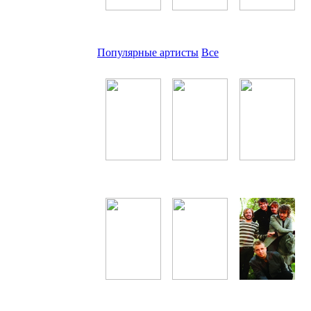
Узбекские
Восточные
Разные
Популярные артисты
Все
ВИА Гра
Robin Thicke
Валерия
Джиган
Erika Jayne
OneRepublic