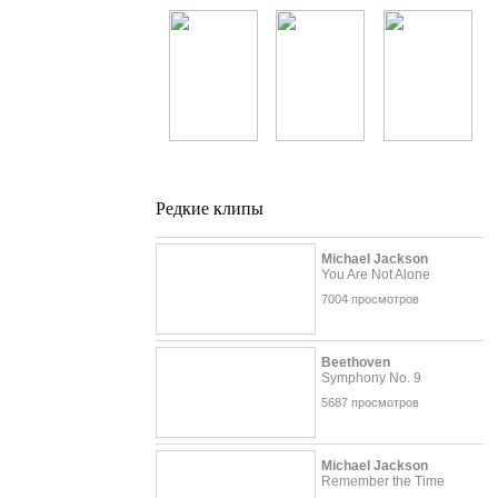
Бьянка
Spice Girls
Полина
Гагарина
Редкие клипы
Michael Jackson
You Are Not Alone
7004 просмотров
Beethoven
Symphony No. 9
5687 просмотров
Michael Jackson
Remember the Time