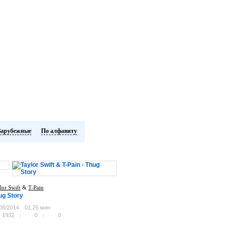
Зарубежные
По алфавиту
lor Swift
&
T-Pain
ug Story
08/2014
01:26 мин
1932
0
0