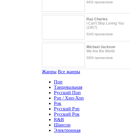
6431 просмотров
Ray Charles
I Can't Stop Loving You
(1957)
5243 просмотров
Michael Jackson
We Are the World
5920 просмотров
Жанры
Все жанры
Поп
Танцевальная
Русский Поп
Рэп / Хип-Хоп
Рок
Русский Рэп
Русский Рок
R&B
Шансон
Электронная