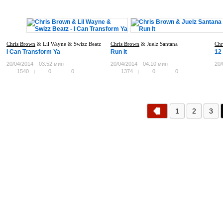
Chris Brown
& Lil Wayne & Swizz Beatz
Chris Brown
& Juelz Santana
Chr
I Can Transform Ya
Run It
12
20/04/2014
03:52 мин
20/04/2014
04:10 мин
20/
1540
0
0
1374
0
0
1
2
3