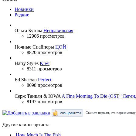
Новинки
Редкие
Ольга Бузова
Неправильная
12906 просмотров
Ночные Снайперы
ЦОЙ
8820 просмотров
Harry Styles
Kiwi
8311 просмотров
Ed Sheeran
Perfect
8098 просмотров
Серж Танкян & IOWA
A Fine Morning To Die (OST "Леген
8197 просмотров
Станьте первым, кто порекомендуе
Другие клипы артиста
How Much Is The Fish