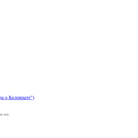
да о Коловрате")
т это.