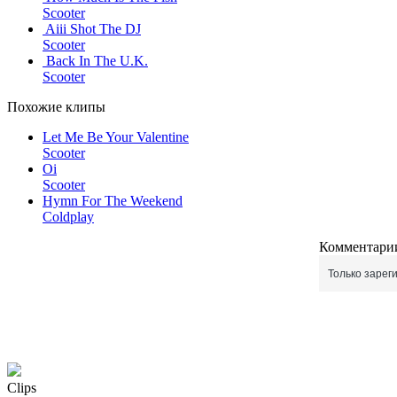
Scooter
Aiii Shot The DJ
Scooter
Back In The U.K.
Scooter
Похожие клипы
Let Me Be Your Valentine
Scooter
Oi
Scooter
Hymn For The Weekend
Coldplay
Комментарии
Только зарег
Clips