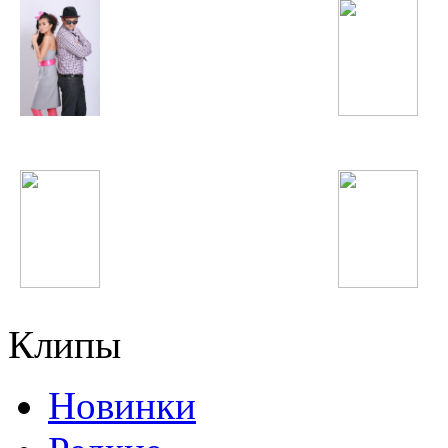
Потап и Настя
Iggy Azalea
Afrojack
Fergie
Клипы
Новинки