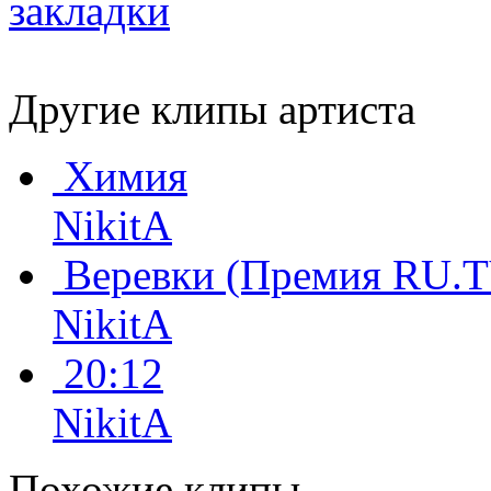
Другие клипы артиста
Химия
NikitA
Веревки (Премия RU.T
NikitA
20:12
NikitA
Похожие клипы