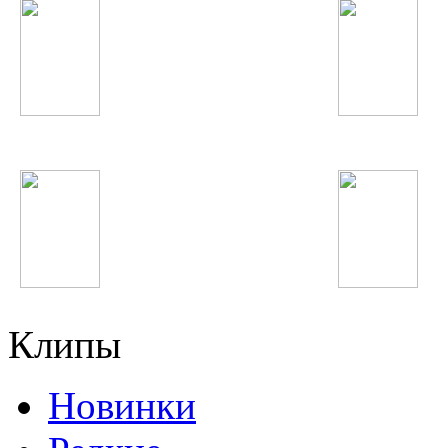
Катя Лель
Анисаи Азиз
А'Студио
Баха-84
Клипы
Новинки