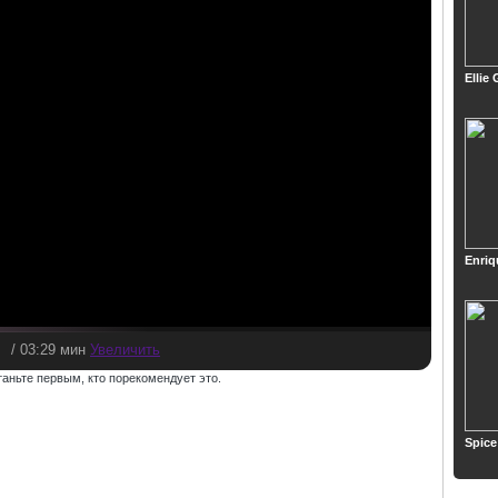
Ellie
Enriq
/ 03:29 мин
Увеличить
таньте первым, кто порекомендует это.
Spice