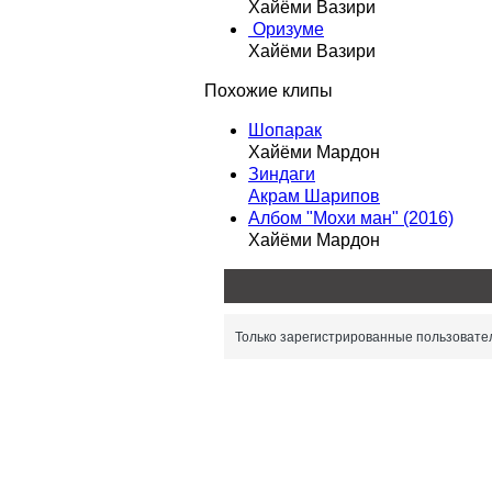
Хайёми Вазири
Оризуме
Хайёми Вазири
Похожие клипы
Шопарак
Хайёми Мардон
Зиндаги
Акрам Шарипов
Албом "Мохи ман" (2016)
Хайёми Мардон
Только зарегистрированные пользовател