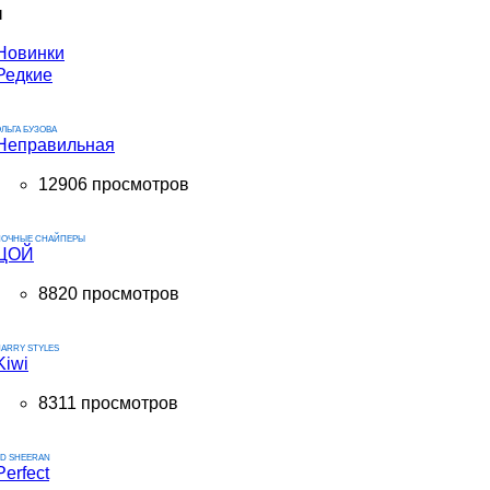
ы
Новинки
Редкие
ЛЬГА БУЗОВА
Неправильная
12906 просмотров
НОЧНЫЕ СНАЙПЕРЫ
ЦОЙ
8820 просмотров
ARRY STYLES
Kiwi
8311 просмотров
ED SHEERAN
Perfect