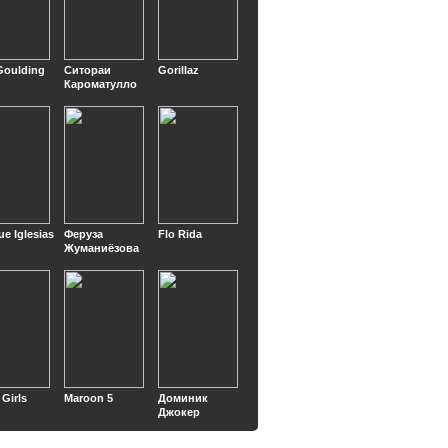
 Goulding
Ситораи
Gorillaz
Кароматулло
ue Iglesias
Феруза
Flo Rida
Жуманиёзова
 Girls
Maroon 5
Доминик
Джокер