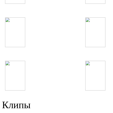
Елена Темникова
БИ-2
Selena Gomez
Indila
Винтаж
Bahh Tee
Клипы