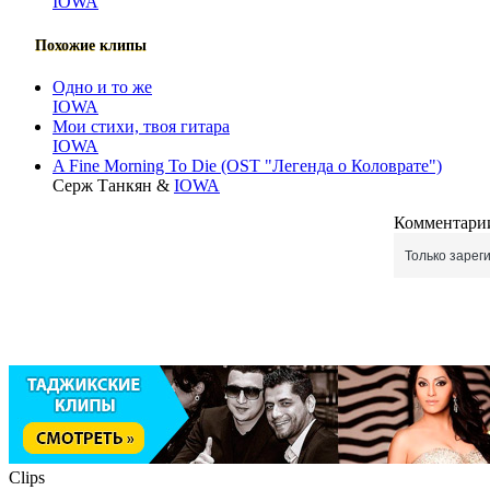
IOWA
Похожие клипы
Одно и то же
IOWA
Мои стихи, твоя гитара
IOWA
A Fine Morning To Die (OST "Легенда о Коловрате")
Серж Танкян &
IOWA
Комментарии
Только зарег
Clips