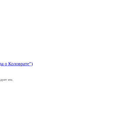
да о Коловрате")
дует это.