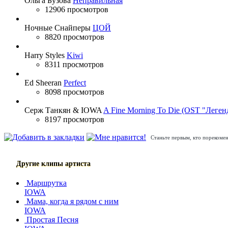
Ольга Бузова
Неправильная
12906 просмотров
Ночные Снайперы
ЦОЙ
8820 просмотров
Harry Styles
Kiwi
8311 просмотров
Ed Sheeran
Perfect
8098 просмотров
Серж Танкян & IOWA
A Fine Morning To Die (OST "Леген
8197 просмотров
Станьте первым, кто порекомен
Другие клипы артиста
Маршрутка
IOWA
Мама, когда я рядом с ним
IOWA
Простая Песня