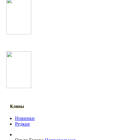
NikitA
Валерий Меладзе
Клипы
Новинки
Редкие