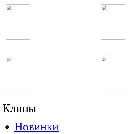
Юля Волкова
Fergie
Keyshia Cole
Slim
Клипы
Новинки