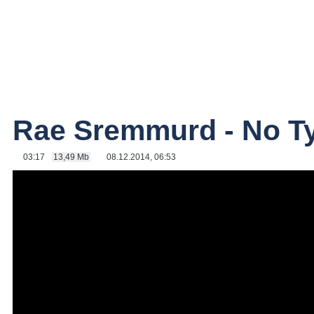
Rae Sremmurd - No T
03:17
13,49 Mb
08.12.2014, 06:53