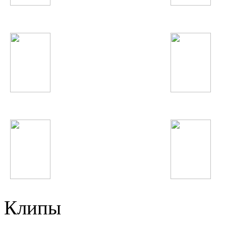
Акрам Шарипов
А'Студио
Rammstein
Beyonce
Caliban
Rihanna
Клипы