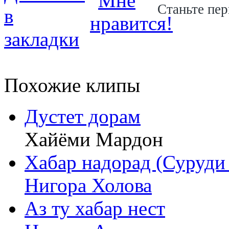
Станьте пер
Похожие клипы
Дустет дорам
Хайёми Мардон
Хабар надорад (Суруди
Нигора Холова
Аз ту хабар нест