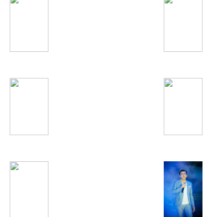
Мехрнигори Рустам
Икбол
Дискотека Авария
Токио