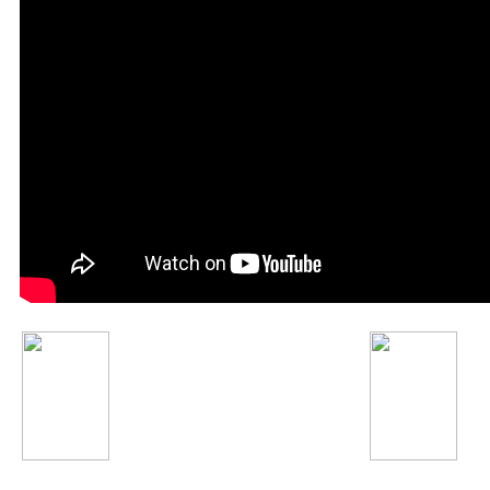
Шухрати Расул
Justin Timberlake