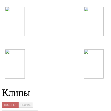
Сурайё Косимова
Ellie Goulding
John Legend
Sak Noel
Клипы
НОВИНКИ
РЕДКИЕ