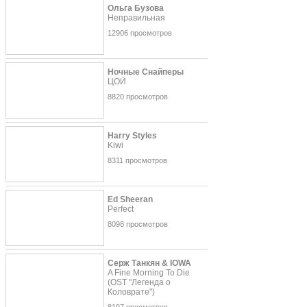
Ольга Бузова
Неправильная
12906 просмотров
Ночные Снайперы
ЦОЙ
8820 просмотров
Harry Styles
Kiwi
8311 просмотров
Ed Sheeran
Perfect
8098 просмотров
Серж Танкян & IOWA
A Fine Morning To Die
(OST "Легенда о
Коловрате")