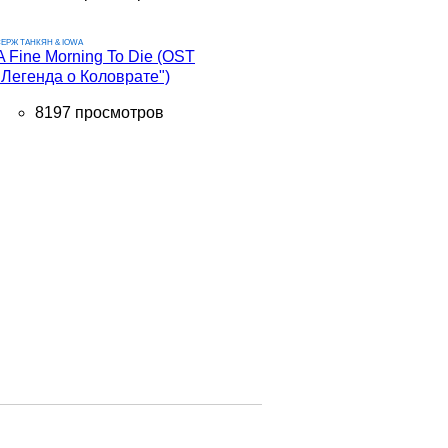
ЕРЖ ТАНКЯН & IOWA
A Fine Morning To Die (OST
"Легенда о Коловрате")
8197 просмотров