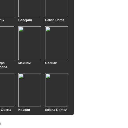
y G
Валерия
Calvin Harris
ура
МакSим
Gorillaz
дова
 Guetta
Иракли
Selena Gomez
ы