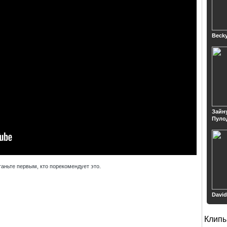
Beck
Зайн
Пуло
таньте первым, кто порекомендует это.
David
Клип