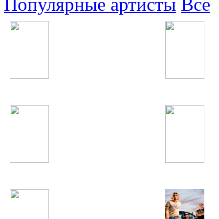
Популярные артисты
Все
LMFAO
Ariana Grande
Джиган
Enrique Iglesias