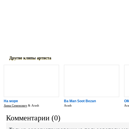
Video Directed by: Farbod Khoshtinat
Produced by: Arash and Robert Uhlmann
Written by: Arash, Robert Uhlmann, And
Lyrics By: Hossein Tohi
Published by: Extensive Music DMCC/Ko
Другие клипы артиста
На моря
Ba Man Soot Bezan
O
Анна Семенович
& Arash
Arash
Ara
Комментарии (0)