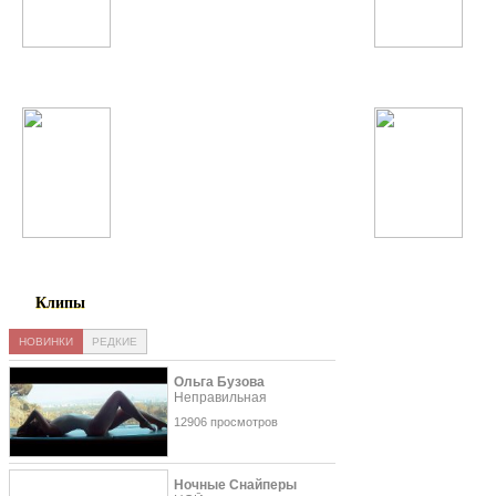
Токио
Quest Pistols
Жасмин
Аниса
Клипы
НОВИНКИ
РЕДКИЕ
Ольга Бузова
Неправильная
12906 просмотров
Ночные Снайперы