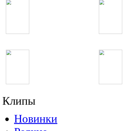
Садриддин
Lady GaGa
Calvin Harris
Stromae
Клипы
Новинки