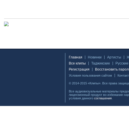
Главная
Новинки
Артисты
Все клипы
Таджикские
Русские
Регистрация
Восстановить парол
Условия пользования сайтом
Контак
© 2014-2015 «Клипы». Все права защищ
Все аудиовизуальные материалы предос
лицензионный продукт во избежание нар
условия данного
соглашения
.