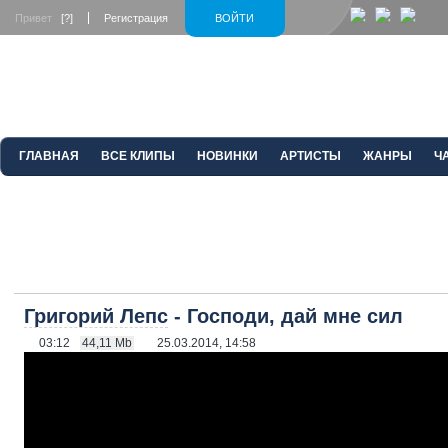
Привет
[?]
Регистрация
ВОЙТИ
ГЛАВНАЯ
ВСЕ КЛИПЫ
НОВИНКИ
АРТИСТЫ
ЖАНРЫ
Ч
Григорий Лепс
- Господи, дай мне сил
03:12
44,11 Mb
25.03.2014, 14:58