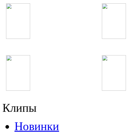
Джонибек Муродов
Kylie Minogue
Depeche Mode
Банд'Эрос
Клипы
Новинки